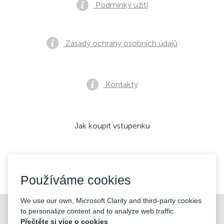
Podmínky užití
Zásady ochrany osobních údajů
Kontakty
Jak koupit vstupenku
Přijímáme:
Používáme cookies
We use our own, Microsoft Clarity and third-party cookies
©2026 «KONTRAMARKA OÜ» Všechna práva vyhrazena
to personalize content and to analyze web traffic.
Přečtěte si více o cookies