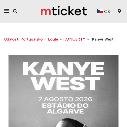
CS
Události Portugalsko
»
Loule
»
KONCERTY
»
Kanye West