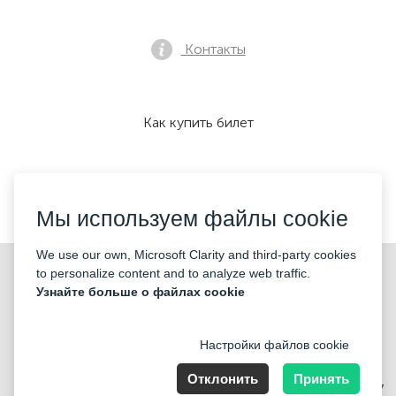
Контакты
Как купить билет
Мы принимаем:
Мы используем файлы cookie
We use our own, Microsoft Clarity and third-party cookies
©2026 «KONTRAMARKA OÜ» Все права защищены
to personalize content and to analyze web traffic.
Узнайте больше о файлах cookie
Настройки файлов cookie
Отклонить
Принять
Harju maakond, Tallinn, Kesklinna linnaosa, Pärnu mnt 139b, 11317